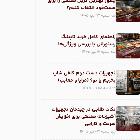
چطور بهترین گریل صنعتی را برای
فست‌فود انتخاب کنیم؟
سه شنبه 23 تیر 1405
راهنمای کامل خرید تاپینگ
رستورانی با بررسی ویژگی‌ها
سه شنبه 16 تیر 1405
تجهیزات دست دوم کافی شاپ
بخریم یا نو؟ (مزایا و معایب)
دوشنبه 08 تیر 1405
نکات طلایی در چیدمان تجهیزات
آشپزخانه صنعتی برای افزایش
سرعت و کارایی
چهارشنبه 03 تیر 1405