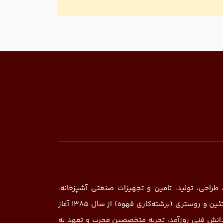
 طراحی، تولید، تامین و تجهیزات صنعتی آشپزخانه،
رستوران، کافی‌شاپ، هتل، قنادی، نانوایی (بیکری)، هایپر پروتئین و روستری (برشته‌کاری قهوه) از سال ۱۳۸۵ آغاز
 دانش فنی روزآمد، تجربه متخصصین مجرب و تعهد به