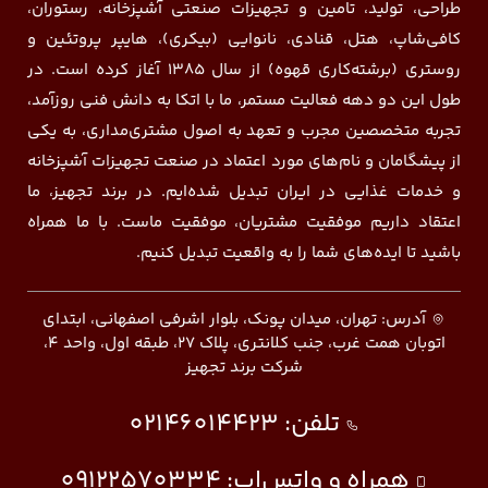
طراحی، تولید، تامین و تجهیزات صنعتی آشپزخانه، رستوران،
کافی‌شاپ، هتل، قنادی، نانوایی (بیکری)، هایپر پروتئین و
روستری (برشته‌کاری قهوه) از سال ۱۳۸۵ آغاز کرده است. در
طول این دو دهه فعالیت مستمر، ما با اتکا به دانش فنی روزآمد،
تجربه متخصصین مجرب و تعهد به اصول مشتری‌مداری، به یکی
از پیشگامان و نام‌های مورد اعتماد در صنعت تجهیزات آشپزخانه
و خدمات غذایی در ایران تبدیل شده‌ایم. در برند تجهیز، ما
اعتقاد داریم موفقیت مشتریان، موفقیت ماست. با ما همراه
باشید تا ایده‌های شما را به واقعیت تبدیل کنیم.
آدرس: تهران، میدان پونک، بلوار اشرفی اصفهانی، ابتدای
اتوبان همت غرب، جنب کلانتری، پلاک ۲۷، طبقه اول، واحد ۴،
شرکت برند تجهیز
تلفن:
02146014423
همراه و واتس‌اپ:
09122570334