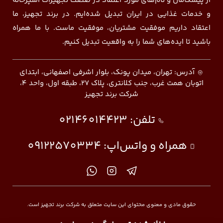
از پیشگامان و نام‌های مورد اعتماد در صنعت تجهیزات آشپزخانه
و خدمات غذایی در ایران تبدیل شده‌ایم. در برند تجهیز، ما
اعتقاد داریم موفقیت مشتریان، موفقیت ماست. با ما همراه
باشید تا ایده‌های شما را به واقعیت تبدیل کنیم.
آدرس: تهران، میدان پونک، بلوار اشرفی اصفهانی، ابتدای
اتوبان همت غرب، جنب کلانتری، پلاک ۲۷، طبقه اول، واحد ۴،
شرکت برند تجهیز
تلفن:
02146014423
همراه و واتس‌اپ:
09122570334
حقوق مادی و معنوی محتوای این سایت متعلق به شرکت برند تجهیز است.