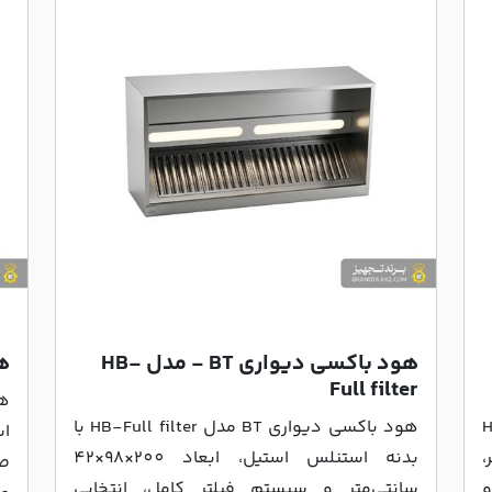
هود باکسی دیواری BT - مدل HB-
ه
Full filter
هو
HS-
هود باکسی دیواری BT مدل HB-Full filter با
اس
،
بدنه استنلس استیل، ابعاد 200×98×42
صن
و
سانتی‌متر و سیستم فیلتر کامل، انتخابی