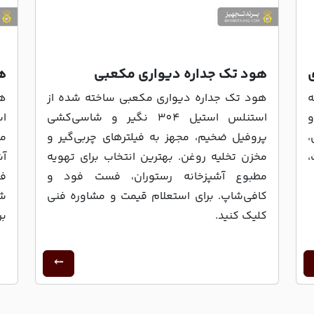
هود تک جداره دیواری مکعبی
ه
ه
هود تک جداره دیواری مکعبی ساخته شده از
هو
و
استنلس استیل 304 نگیر و شاسی‌کشی
،
پروفیل ضخیم، مجهز به فیلترهای چربی‌گیر و
مس
،
مخزن تخلیه روغن. بهترین انتخاب برای تهویه
آ
مطبوع آشپزخانه رستوران، فست فود و
فس
کافی‌شاپ. برای استعلام قیمت و مشاوره فنی
شس
کلیک کنید.
بر