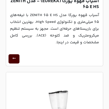
آسیاب قهوه یورکا (EUREKA) - مدل ZENITH
65 E HS
آسیاب قهوه یورکا مدل ZENITH 65 E HS با تیغه‌های
65 میلی‌متری و تکنولوژی High Speed، بهترین انتخاب
برای باریستاهای حرفه‌ای است. مجهز به سیستم تنظیم
میکرومتریک و ضد کلوخه (ACE). بررسی کامل
مشخصات و قیمت در اینجا.