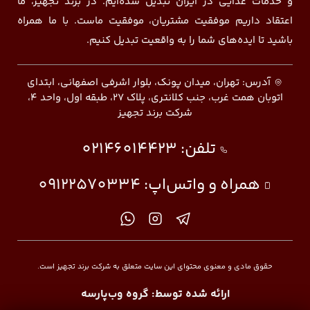
و خدمات غذایی در ایران تبدیل شده‌ایم. در برند تجهیز، ما
اعتقاد داریم موفقیت مشتریان، موفقیت ماست. با ما همراه
باشید تا ایده‌های شما را به واقعیت تبدیل کنیم.
آدرس: تهران، میدان پونک، بلوار اشرفی اصفهانی، ابتدای
اتوبان همت غرب، جنب کلانتری، پلاک ۲۷، طبقه اول، واحد ۴،
شرکت برند تجهیز
تلفن:
02146014423
همراه و واتس‌اپ:
09122570334
حقوق مادی و معنوی محتوای این سایت متعلق به شرکت برند تجهیز است.
ارائه شده توسط:
گروه وب‌پارسه