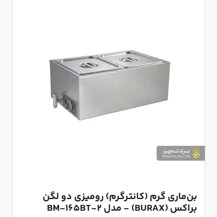
بن‌ماری گرم (کانترگرم) رومیزی دو لگن
براکس (BURAX) - مدل BM-165BT-2