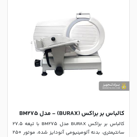
کالباس بر براکس (BURAX) - مدل BM275
کالباس بر براکس BURAX مدل BM275 با تیغه 27.5
سانتیمتری، بدنه آلومینیومی آنودایز شده، موتور 250