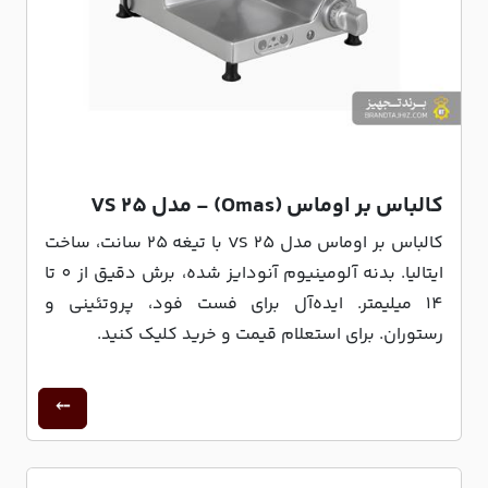
کالباس بر اوماس (Omas) - مدل VS 25
کالباس بر اوماس مدل VS 25 با تیغه 25 سانت، ساخت
ایتالیا. بدنه آلومینیوم آنودایز شده، برش دقیق از 0 تا
14 میلیمتر. ایده‌آل برای فست فود، پروتئینی و
رستوران. برای استعلام قیمت و خرید کلیک کنید.