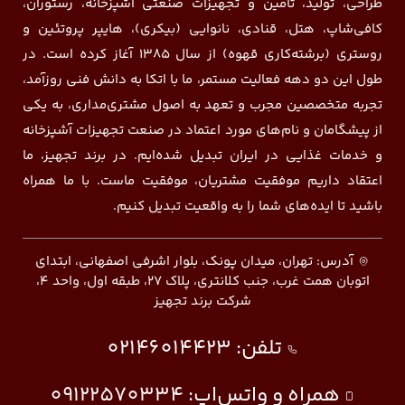
طراحی، تولید، تامین و تجهیزات صنعتی آشپزخانه، رستوران،
کافی‌شاپ، هتل، قنادی، نانوایی (بیکری)، هایپر پروتئین و
روستری (برشته‌کاری قهوه) از سال ۱۳۸۵ آغاز کرده است. در
طول این دو دهه فعالیت مستمر، ما با اتکا به دانش فنی روزآمد،
تجربه متخصصین مجرب و تعهد به اصول مشتری‌مداری، به یکی
از پیشگامان و نام‌های مورد اعتماد در صنعت تجهیزات آشپزخانه
و خدمات غذایی در ایران تبدیل شده‌ایم. در برند تجهیز، ما
اعتقاد داریم موفقیت مشتریان، موفقیت ماست. با ما همراه
باشید تا ایده‌های شما را به واقعیت تبدیل کنیم.
آدرس: تهران، میدان پونک، بلوار اشرفی اصفهانی، ابتدای
اتوبان همت غرب، جنب کلانتری، پلاک ۲۷، طبقه اول، واحد ۴،
شرکت برند تجهیز
تلفن:
02146014423
همراه و واتس‌اپ:
09122570334