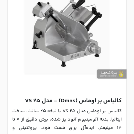
کالباس بر اوماس (Omas) - مدل VS 25
کالباس بر اوماس مدل VS 25 با تیغه 25 سانت، ساخت
ایتالیا. بدنه آلومینیوم آنودایز شده، برش دقیق از 0 تا
14 میلیمتر. ایده‌آل برای فست فود، پروتئینی و