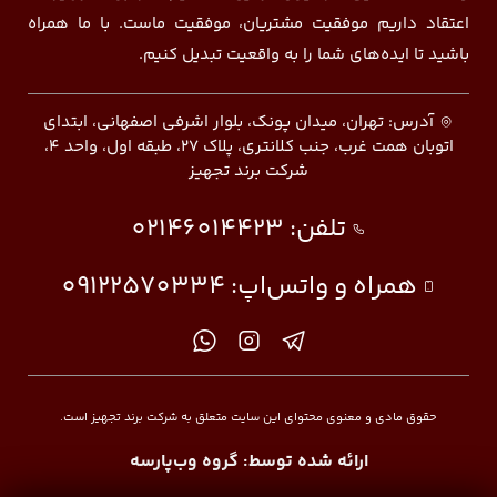
اعتقاد داریم موفقیت مشتریان، موفقیت ماست. با ما همراه
باشید تا ایده‌های شما را به واقعیت تبدیل کنیم.
آدرس: تهران، میدان پونک، بلوار اشرفی اصفهانی، ابتدای
اتوبان همت غرب، جنب کلانتری، پلاک ۲۷، طبقه اول، واحد ۴،
شرکت برند تجهیز
تلفن:
02146014423
همراه و واتس‌اپ:
09122570334
حقوق مادی و معنوی محتوای این سایت متعلق به شرکت برند تجهیز است.
ارائه شده توسط:
گروه وب‌پارسه