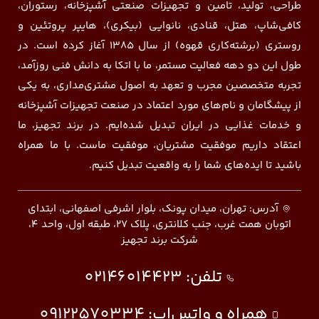
طراحی، تولید، تامین و تجهیزات صنعتی آشپزخانه، رستوران،
کافی‌شاپ، هتل، قنادی، نانوایی (بیکری)، هایپر پروتئین و
روستری (برشته‌کاری قهوه) از سال ۱۳۸۵ آغاز کرده است. در
طول این دو دهه فعالیت مستمر، ما با اتکا به دانش فنی روزآمد،
تجربه متخصصین مجرب و تعهد به اصول مشتری‌مداری، به یکی
از پیشگامان و نام‌های مورد اعتماد در صنعت تجهیزات آشپزخانه
و خدمات غذایی در ایران تبدیل شده‌ایم. در برند تجهیز، ما
اعتقاد داریم موفقیت مشتریان، موفقیت ماست. با ما همراه
باشید تا ایده‌های شما را به واقعیت تبدیل کنیم.
آدرس: تهران، میدان پونک، بلوار اشرفی اصفهانی، ابتدای
اتوبان همت غرب، جنب کلانتری، پلاک ۲۷، طبقه اول، واحد ۴،
شرکت برند تجهیز
تلفن:
02146014423
همراه و واتس‌اپ:
09122570334