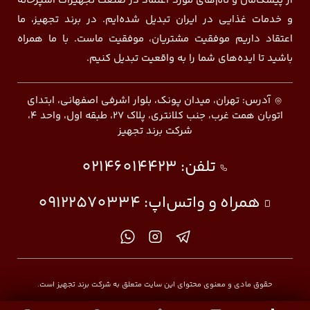
از پیشگامان و نام‌های مورد اعتماد در صنعت تجهیزات آشپزخانه
و خدمات غذایی در ایران تبدیل شده‌ایم. در برند تجهیز، ما
اعتقاد داریم موفقیت مشتریان، موفقیت ماست. با ما همراه
باشید تا ایده‌های شما را به واقعیت تبدیل کنیم.
آدرس: تهران، میدان پونک، بلوار اشرفی اصفهانی، ابتدای
اتوبان همت غرب، جنب کلانتری، پلاک ۲۷، طبقه اول، واحد ۴،
شرکت برند تجهیز
تلفن:
02146014423
همراه و واتس‌اپ:
09122570334
حقوق مادی و معنوی محتوای این سایت متعلق به شرکت برند تجهیز است.