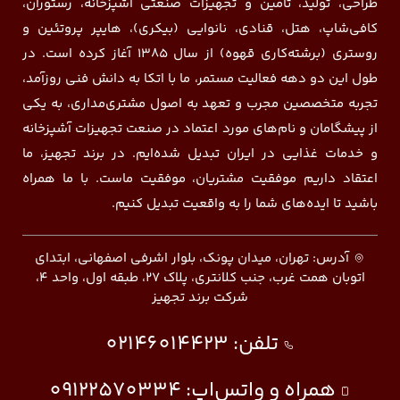
طراحی، تولید، تامین و تجهیزات صنعتی آشپزخانه، رستوران،
کافی‌شاپ، هتل، قنادی، نانوایی (بیکری)، هایپر پروتئین و
روستری (برشته‌کاری قهوه) از سال ۱۳۸۵ آغاز کرده است. در
طول این دو دهه فعالیت مستمر، ما با اتکا به دانش فنی روزآمد،
تجربه متخصصین مجرب و تعهد به اصول مشتری‌مداری، به یکی
از پیشگامان و نام‌های مورد اعتماد در صنعت تجهیزات آشپزخانه
و خدمات غذایی در ایران تبدیل شده‌ایم. در برند تجهیز، ما
اعتقاد داریم موفقیت مشتریان، موفقیت ماست. با ما همراه
باشید تا ایده‌های شما را به واقعیت تبدیل کنیم.
آدرس: تهران، میدان پونک، بلوار اشرفی اصفهانی، ابتدای
اتوبان همت غرب، جنب کلانتری، پلاک ۲۷، طبقه اول، واحد ۴،
شرکت برند تجهیز
تلفن:
02146014423
همراه و واتس‌اپ:
09122570334