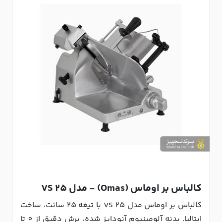
کالباس بر اوماس (Omas) - مدل VS 25
کالباس بر اوماس مدل VS 25 با تیغه 25 سانت، ساخت
ایتالیا. بدنه آلومینیوم آنودایز شده، برش دقیق از 0 تا