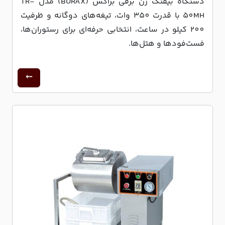
دستگاه بیفتک زن برقی براکس (BURAX) مدل TR-
50MH با قدرت 350 وات، تیغه‌های دوگانه و ظرفیت
200 کیلو در ساعت، انتخابی حرفه‌ای برای رستوران‌ها،
فست‌فودها و هتل‌ها.