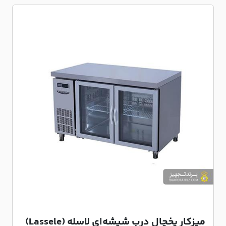
میزکار یخچال درب شیشه‌ای لاسله (Lassele)