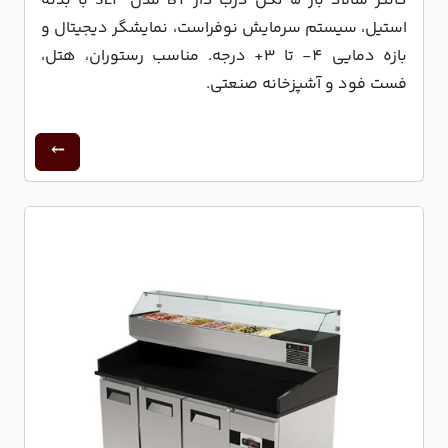
کانتر سالاد بار 5 لگن درب دار BT مدل SL3 با بدنه
استیل، سیستم سرمایش نوفراست، نمایشگر دیجیتال و
بازه دمایی 4- تا 3+ درجه. مناسب رستوران، هتل،
فست فود و آشپزخانه صنعتی.