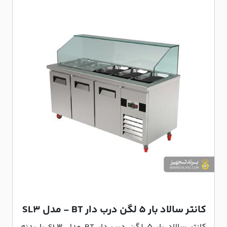
کانتر سالاد بار 5 لگن درب دار BT - مدل SL3