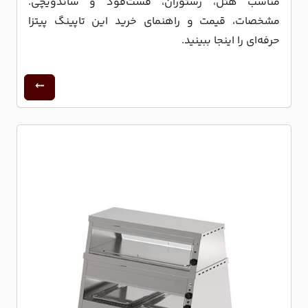
مناسب هتل، رستوران، فست‌فود و ساندویچی.
مشخصات، قیمت و راهنمای خرید این تاپینگ پیتزا
حرفه‌ای را اینجا ببینید.