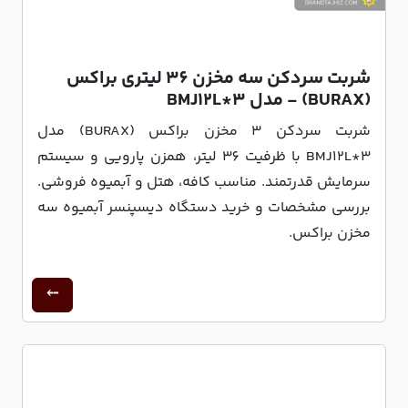
شربت سردکن سه مخزن 36 لیتری براکس
(BURAX) - مدل BMJ12L*3
شربت سردکن 3 مخزن براکس (BURAX) مدل
BMJ12L*3 با ظرفیت 36 لیتر، همزن پارویی و سیستم
سرمایش قدرتمند. مناسب کافه، هتل و آبمیوه فروشی.
بررسی مشخصات و خرید دستگاه دیسپنسر آبمیوه سه
مخزن براکس.