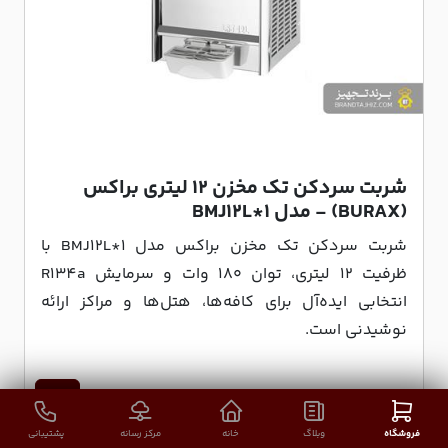
شربت سردکن تک مخزن 12 لیتری براکس
(BURAX) - مدل BMJ12L*1
شربت سردکن تک مخزن براکس مدل BMJ12L*1 با
ظرفیت ۱۲ لیتری، توان ۱۸۰ وات و سرمایش R134a
انتخابی ایده‌آل برای کافه‌ها، هتل‌ها و مراکز ارائه
نوشیدنی است.
فروشگاه
وبلاگ
خانه
مرکز رسانه
پشتیبانی