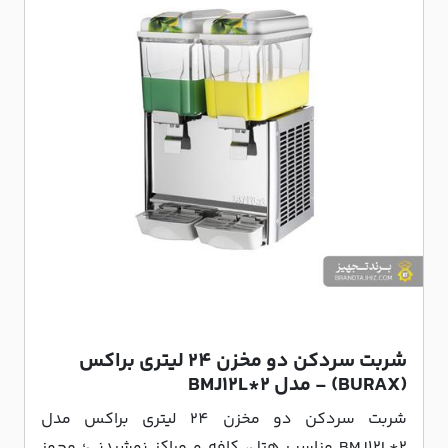
شربت سردکن دو مخزن 24 لیتری براکس
(BURAX) - مدل BMJ12L*2
شربت سردکن دو مخزن 24 لیتری براکس مدل
BMJ12L*2 مناسب هتل، کافه و مراکز نوشیدنی؛ مجهز