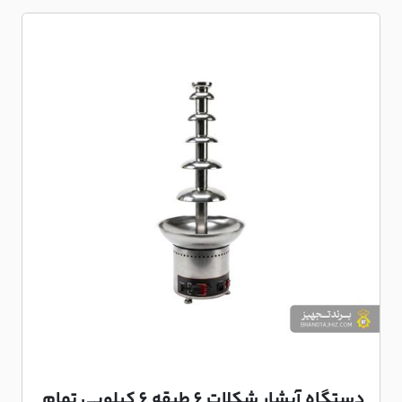
دستگاه آبشار شکلات 6 طبقه 6 کیلویی تمام