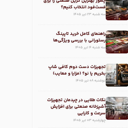
چطور بهترین گریل صنعتی را برای
فست‌فود انتخاب کنیم؟
سه شنبه 23 تیر 1405
راهنمای کامل خرید تاپینگ
رستورانی با بررسی ویژگی‌ها
سه شنبه 16 تیر 1405
تجهیزات دست دوم کافی شاپ
بخریم یا نو؟ (مزایا و معایب)
دوشنبه 08 تیر 1405
نکات طلایی در چیدمان تجهیزات
آشپزخانه صنعتی برای افزایش
سرعت و کارایی
چهارشنبه 03 تیر 1405