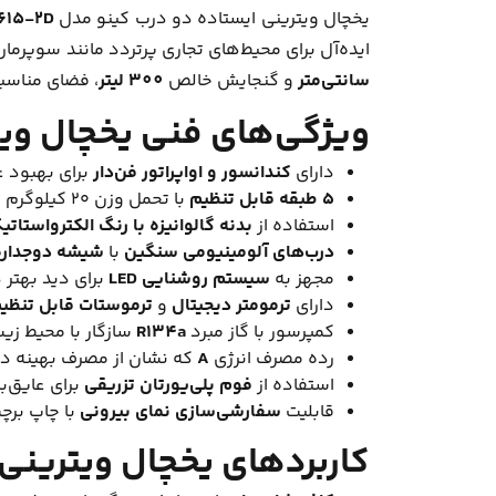
یخچال ویترینی ایستاده دو درب کینو مدل
615-2D
ایده‌آل برای محیط‌های تجاری پرتردد مانند سوپرما
سانتی‌متر
و گنجایش خالص
300 لیتر
، فضای مناسبی
ویژگی‌های فنی یخچال ویترینی 
دارای
کندانسور و اواپراتور فن‌دار
برای بهبود ع
۵ طبقه قابل تنظیم
با تحمل وزن ۲۰ کیلوگرم در هر طبقه برای چینش متنوع محصولات
استفاده از
بدنه گالوانیزه با رنگ الکترواستاتی
درب‌های آلومینیومی سنگین
با
شیشه دوجداره 
مجهز به
سیستم روشنایی LED
برای دید بهتر 
دارای
ترمومتر دیجیتال
و
ترموستات قابل تنظی
کمپرسور با گاز مبرد
R134a
سازگار با محیط زی
رده مصرف انرژی
A
که نشان از مصرف بهینه دا
استفاده از
فوم پلی‌یورتان تزریقی
برای عایق‌
قابلیت
سفارشی‌سازی نمای بیرونی
با چاپ برچ
کاربردهای یخچال ویترینی کینو D