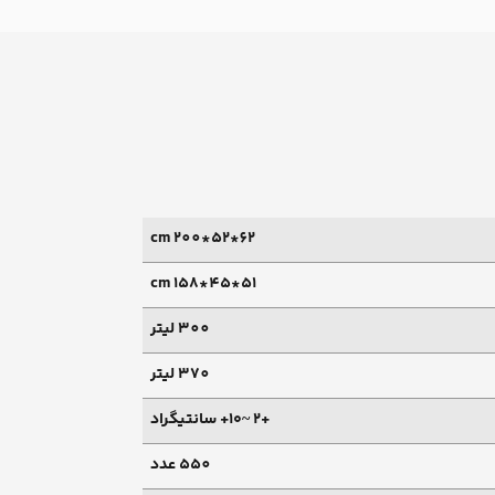
62*52*200 cm
51*45*158 cm
300 لیتر
370 لیتر
+۲ ~۱۰+ سانتیگراد
550 عدد