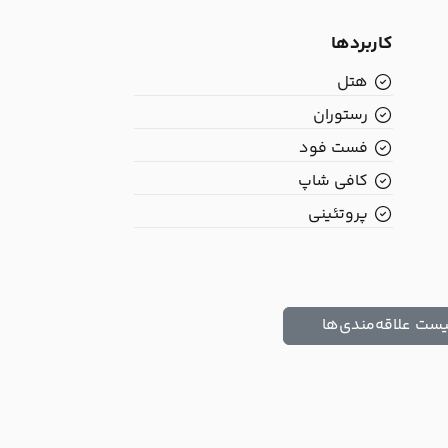
کاربردها
هتل
رستوران
فست فود
کافی شاپ
پروتئینی
یست علاقه‌مندی‌ها