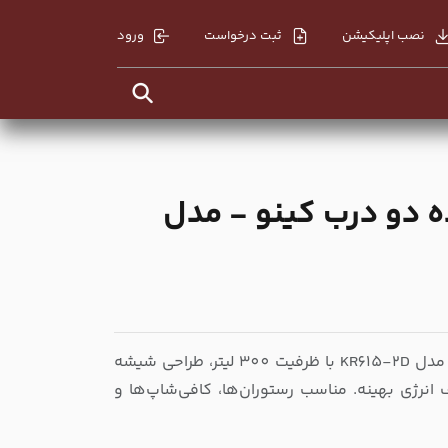
نصب اپلیکیشن
ثبت درخواست
ورود
ه دو درب کینو - مدل
خرید یخچال ویترینی ایستاده دو درب کینو مدل KR615-2D با ظرفیت 300 لیتر، طراحی شیشه
گردش هوا، نور LED و مصرف انرژی بهینه. مناسب رستوران‌ها، کافی‌شاپ‌ها و