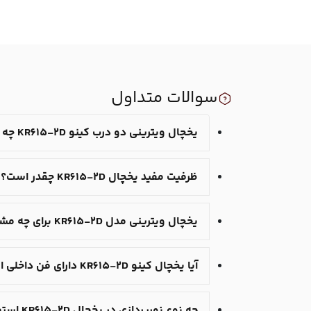
سوالات متداول
یخچال ویترینی دو درب کینو KR615-2D چه نوع شیشه‌ای دارد؟
ظرفیت مفید یخچال KR615-2D چقدر است؟
یخچال ویترینی مدل KR615-2D برای چه مشاغلی مناسب است؟
آیا یخچال کینو KR615-2D دارای فن داخلی است؟
چه نوع نورپردازی در یخچال KR615-2D استفاده شده است؟