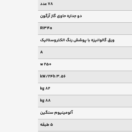
78 عدد
دو جداره حاوی گاز آرگون
R134a
ورق گالوانیزه با پوشش رنگ الکتروستاتیک
A
250 w
3.56 kW/24h
82 kg
88 kg
آلومینیوم سنگین
5 طبقه