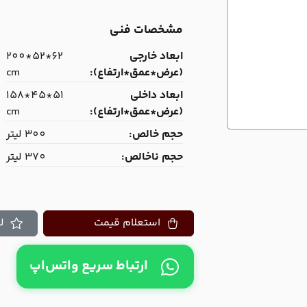
مشخصات فنی
ابعاد خارجی
62*52*200
(عرض*عمق*ارتفاع):
cm
ابعاد داخلی
51*45*158
(عرض*عمق*ارتفاع):
cm
حجم خالص:
300 لیتر
حجم ناخالص:
370 لیتر
استعلام قیمت
ل
ارتباط سریع واتس‌اپ