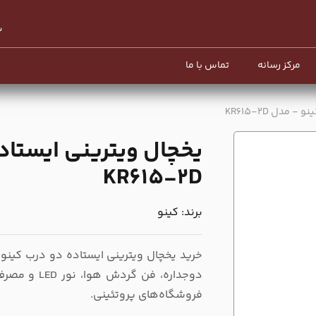
مرکز رسانه
تماس با ما
مدل KR615-2D
یخچال ویترینی ایستاد
KR615-2D
برند:
کینو
دوجداره، فن 
فروشگاه‌های پروتئینی.