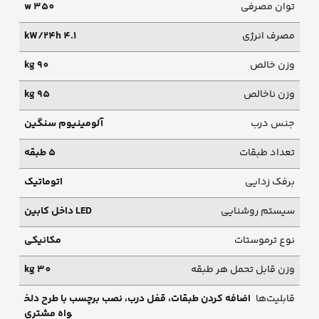
توان مصرفی
350 w
مصرف انرژی
4.1 kW/24h
وزن خالص
90 kg
وزن ناخالص
95 kg
جنس درب
آلومینیوم سنگین
تعداد طبقات
5 طبقه
برفک زدایی
اتوماتیک
سیستم روشنایی
LED داخل کابین
نوع ترموستات
مکانیکی
وزن قابل تحمل هر طبقه
30 kg
قابلیت‌ها
اضافه کردن طبقات، قفل درب، نصب برچسب با طرح دلخ
واه مشتری