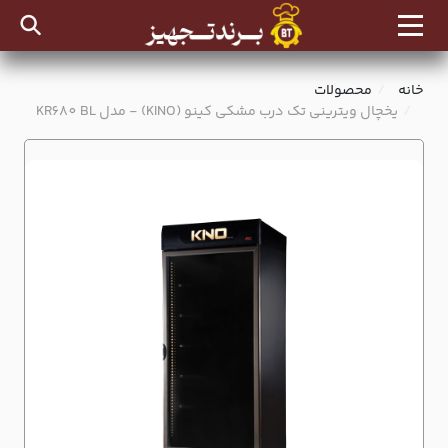
خانه
محصولات
یخچال ویترینی تک درب مشکی کینو (KINO) - مدل KR680 BL