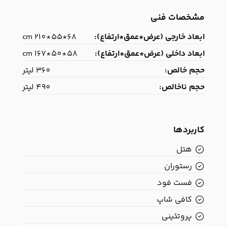
مشخصات فنی
ابعاد خارجی (عرض*عمق*ارتفاع):
68*55*210 cm
ابعاد داخلی (عرض*عمق*ارتفاع):
58*50*167 cm
حجم خالص:
360 لیتر
حجم ناخالص:
490 لیتر
کاربردها
هتل
رستوران
فست فود
کافی شاپ
پروتئینی