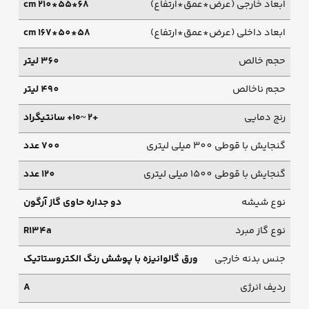
ابعاد خارجی (عرض*عمق*ارتفاع)
68*55*210 cm
ابعاد داخلی (عرض*عمق*ارتفاع)
58*50*167 cm
حجم خالص
360 لیتر
حجم ناخالص
490 لیتر
رنج دمایی
+۲ ~۱۰+ سانتیگراد
گنجایش با قوطی 300 میلی لیتری
700 عدد
گنجایش با قوطی 1500 میلی لیتری
120 عدد
نوع شیشه
دو جداره حاوی گاز آرگون
نوع گاز مبرد
R134a
جنس بدنه خارجی
ورق گالوانیزه با پوشش رنگ الکتروستاتیک
ردیف انرژی
A